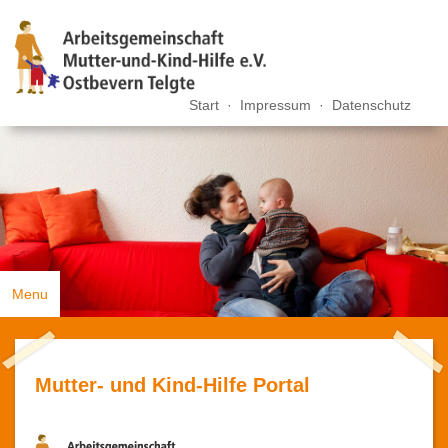
Start
·
Impressum
·
Datenschutz
Menu
Mutter-Kind Hilfe
Mutter- und Kind-Hilfe Portal
Offene Ganztagsgrundschule Telgte
Kindergarten Wichtelhöhle