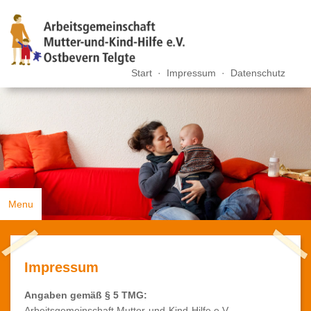
Start
·
Impressum
·
Datenschutz
Menu
Mutter-Kind Hilfe
Impressum
Offene Ganztagsgrundschule Telgte
Angaben gemäß § 5 TMG:
Kindergarten Wichtelhöhle
Arbeitsgemeinschaft Mutter-und-Kind-Hilfe e.V.